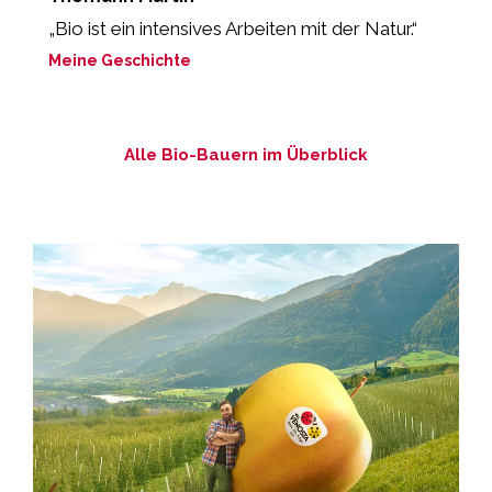
„Bio ist ein intensives Arbeiten mit der Natur.“
„
M
Meine Geschichte
M
Alle Bio-Bauern im Überblick