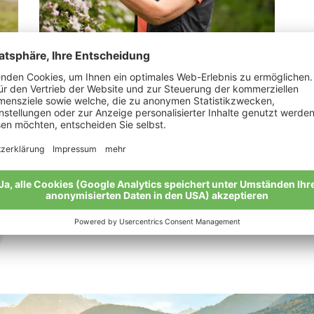
Alber Rita
Pe
„Mit Leidenschaft bei der Arbeit“
Mei
Meine Geschichte
Alle Bio-Bauern im Überblick