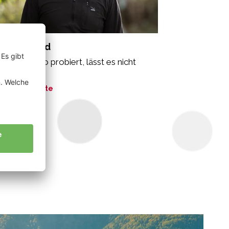
ir Bernhard
r einmal Bio probiert, lässt es nicht
r los.“
ne Geschichte