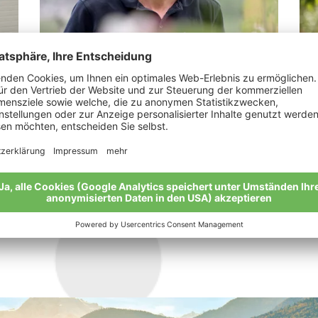
Pinzger Martin
Ma
e!“
“Die Äpfel. Ein Naturtalent.”
„We
meh
Meine Geschichte
Mei
Alle Bio-Bauern im Überblick