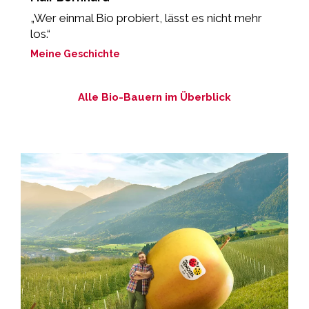
„Wer einmal Bio probiert, lässt es nicht mehr
„
los.“
M
Meine Geschichte
Alle Bio-Bauern im Überblick