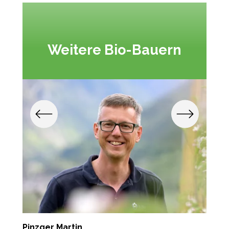
Weitere Bio-Bauern
Pinzger Martin
M