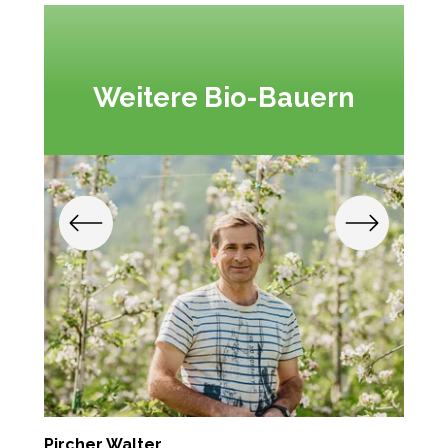
Weitere Bio-Bauern
Pircher Walter
P