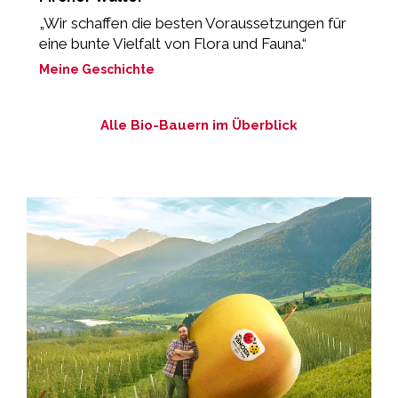
„Wir schaffen die besten Voraussetzungen für
„
eine bunte Vielfalt von Flora und Fauna.“
M
Meine Geschichte
Alle Bio-Bauern im Überblick