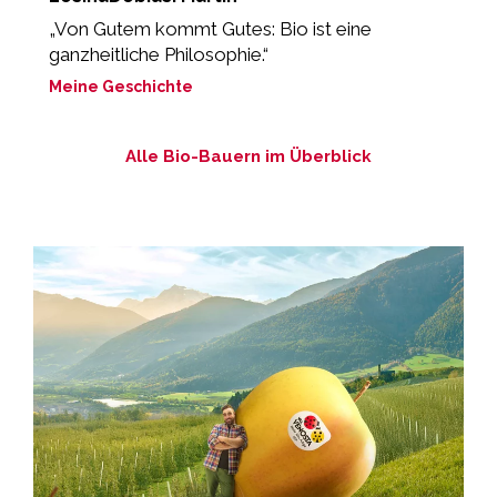
„Von Gutem kommt Gutes: Bio ist eine
„
ganzheitliche Philosophie.“
M
Meine Geschichte
Alle Bio-Bauern im Überblick