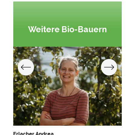
Weitere Bio-Bauern
Erlacher Andrea
K