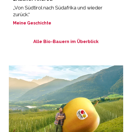
„Von Südtirol nach Südafrika und wieder
„
zurück.“
M
Meine Geschichte
M
Alle Bio-Bauern im Überblick