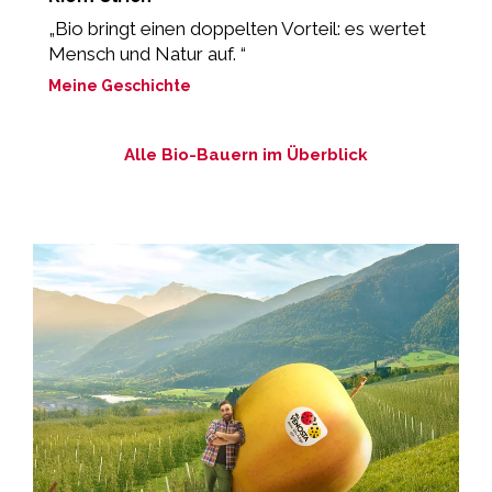
„Bio bringt einen doppelten Vorteil: es wertet
„
Mensch und Natur auf. “
z
Meine Geschichte
M
Alle Bio-Bauern im Überblick