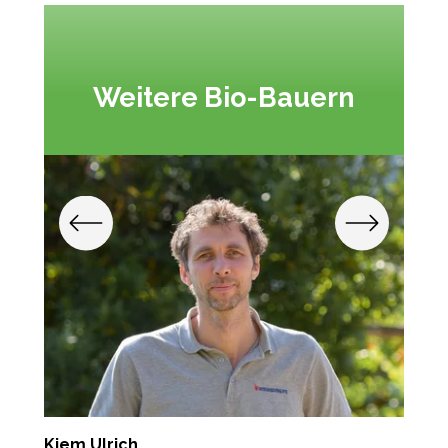
Weitere Bio-Bauern
Kiem Ulrich
E