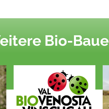
eitere Bio-Baue