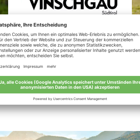
Perkmann Michael
Ta
„Ap
Meine Geschichte
zu
Mei
Alle Bio-Bauern im Überblick