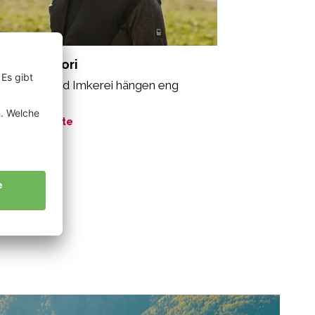
ppeiner Flori
felanbau und Imkerei hängen eng
sammen“
ne Geschichte