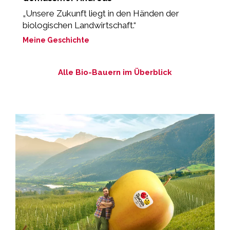
„Unsere Zukunft liegt in den Händen der
„
biologischen Landwirtschaft.“
M
Meine Geschichte
Alle Bio-Bauern im Überblick