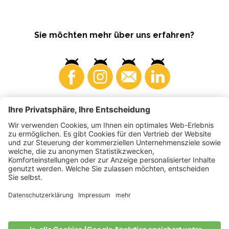
Sie möchten mehr über uns erfahren?
Konsumenten
Produzenten
©
2026
VI.P Gen. landw. Gesellschaft
MwSt-Nr. • IT00725570212
Elektronische Rechnung - Empfängercode • A4RZ960
Impressum
•
Cookie-Einstellungen
•
Datenschutz
•