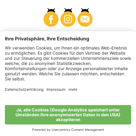
Business
Produzenten
©
2026
VI.P Gen. landw. Gesellschaft
MwSt-Nr. • IT00725570212
Elektronische Rechnung - Empfängercode • A4RZ960
Impressum
•
Cookie-Einstellungen
•
Datenschutz
•
Barrierefreiheitserklärung
•
Sitemap
produced by