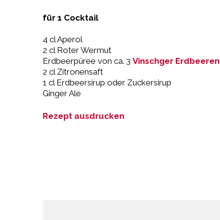
für 1 Cocktail
4 cl Aperol
2 cl Roter Wermut
Erdbeerpüree von ca. 3
Vinschger Erdbeeren
2 cl Zitronensaft
1 cl Erdbeersirup oder Zuckersirup
Ginger Ale
Rezept ausdrucken