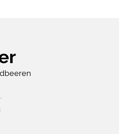
er
rdbeeren
,
t