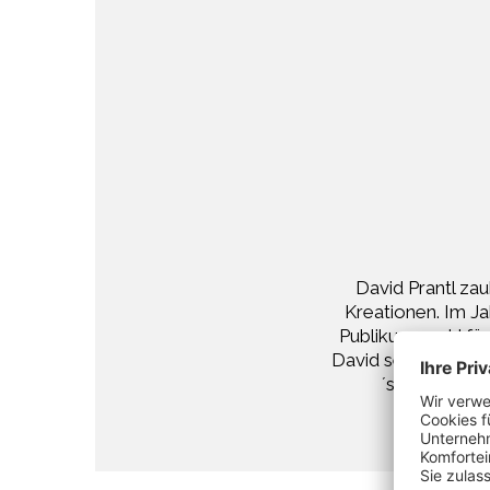
David Prantl zau
Kreationen. Im J
Publikumswahl für
David seine Gäste 
´s kühler wi