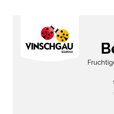
B
Fruchti