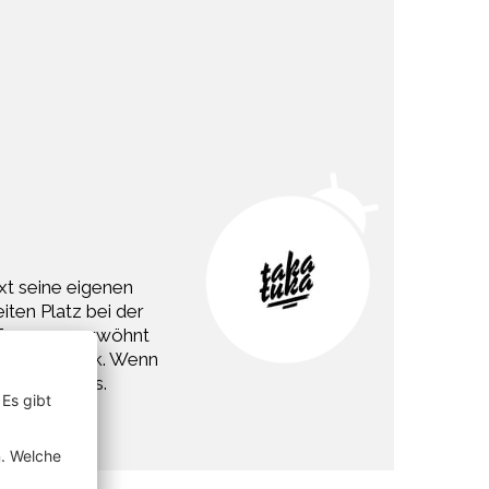
ixt seine eigenen
ten Platz bei der
 Terrasse verwöhnt
er Live-Musik. Wenn
men des Pubs.