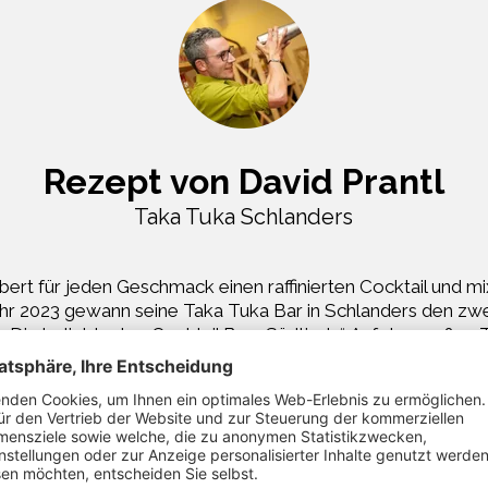
Rezept von David Prantl
Taka Tuka Schlanders
bert für jeden Geschmack einen raffinierten Cocktail und m
ahr 2023 gewann seine Taka Tuka Bar in Schlanders den zwei
 „Die beliebtesten Cocktail Bars Südtirols“. Auf der großen
jede Woche mit neuen Cocktails und Getränken sowie toll
rd, genießt man die gemütliche Atmosphäre in den Innenräu