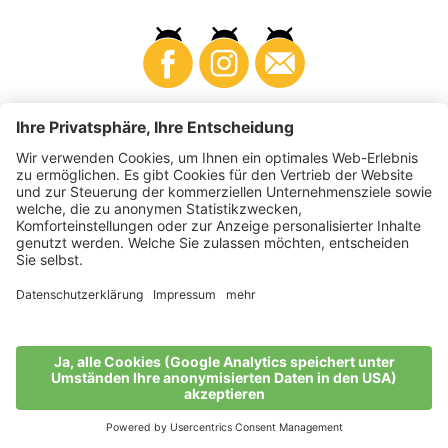
Business
Produzenten
©
2026
VI.P Gen. landw. Gesellschaft
MwSt-Nr. • IT00725570212
Elektronische Rechnung - Empfängercode • A4RZ960
Impressum
•
Cookie-Einstellungen
•
Datenschutz
•
Barrierefreiheitserklärung
•
Sitemap
produced by