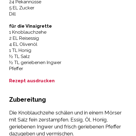
24 Pekannüsse
5 EL Zucker
Dill
für die Vinaigrette
1 Knoblauchzehe
2 EL Reisessig
4 EL Olivenöl
1 TL Honig
½ TL Salz
½ TL geriebenen Ingwer
Pfeffer
Rezept ausdrucken
Zubereitung
Die Knoblauchzehe schälen und in einem Mörser
mit Salz fein zerstampfen. Essig, Öl, Honig,
geriebenen Ingwer und frisch geriebenen Pfeffer
dazugeben und vermischen.