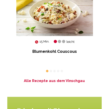
15 Min.
leicht
Blumenkohl Couscous
Sal
n
G
Alle Rezepte aus dem Vinschgau