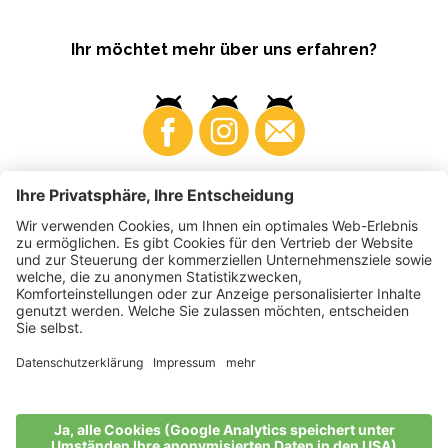
Ihr möchtet mehr über uns erfahren?
Business
Produzenten
©
2026
VI.P Gen. landw. Gesellschaft
MwSt-Nr. • IT00725570212
Elektronische Rechnung - Empfängercode • A4RZ960
Impressum
•
Cookie-Einstellungen
•
Datenschutz
•
Barrierefreiheitserklärung
•
Sitemap