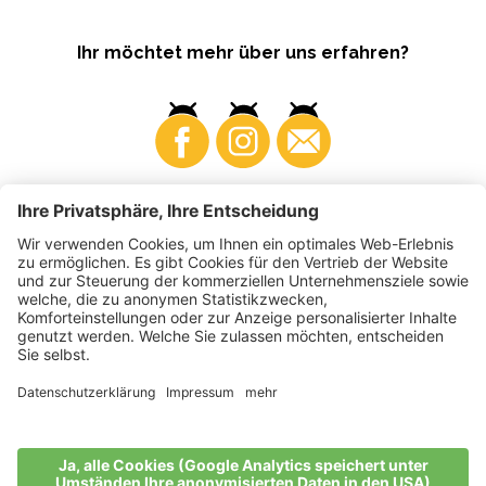
Ihr möchtet mehr über uns erfahren?
Business
Produzenten
©
2026
VI.P Gen. landw. Gesellschaft
MwSt-Nr. • IT00725570212
Elektronische Rechnung - Empfängercode • A4RZ960
Impressum
•
Cookie-Einstellungen
•
Datenschutz
•
Barrierefreiheitserklärung
•
Sitemap