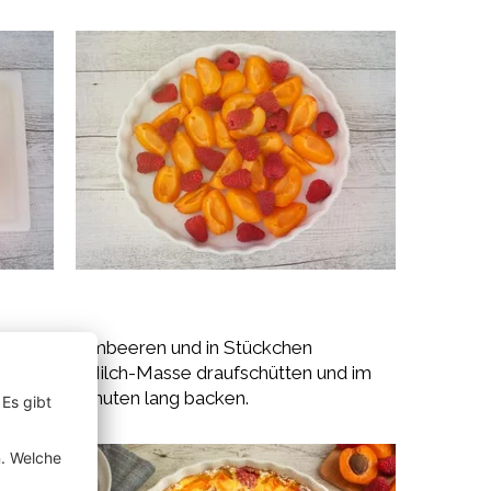
n und mit Himbeeren und in Stückchen
n. Die Eier-Milch-Masse draufschütten und im
°C 30-35 Minuten lang backen.