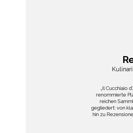
Re
Kulinar
„Il Cucchiaio 
renommierte Plat
reichen Samml
gegliedert: von kl
hin zu Rezensione