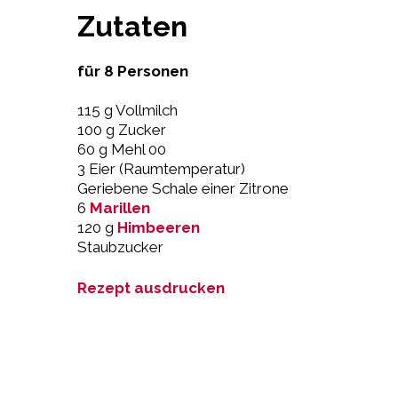
Zutaten
für 8 Personen
115 g Vollmilch
100 g Zucker
60 g Mehl 00
3 Eier (Raumtemperatur)
Geriebene Schale einer Zitrone
6
Marillen
120 g
Himbeeren
Staubzucker
Rezept ausdrucken