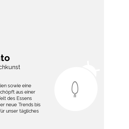
nto
ochkunst
lien sowie eine
schöpft aus einer
elt des Essens
ber neue Trends bis
ür unser tägliches