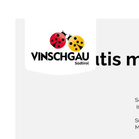
Clafoutis 
S
i
S
M