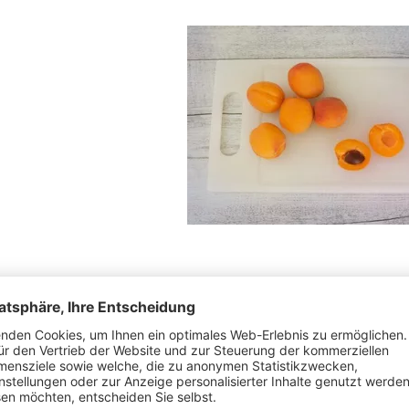
Eine runde Keramikform butter
geschnittenen Marillen auslege
vorgeheizten Backofen bei 180