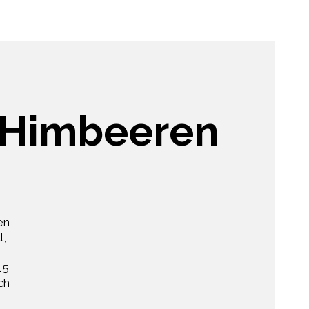
d Himbeeren
en
l,
15
ch