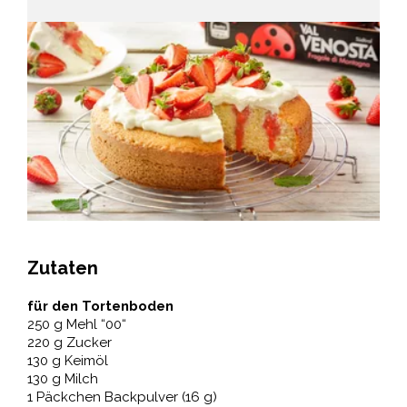
Zutaten
für den Tortenboden
250 g Mehl “00“
220 g Zucker
130 g Keimöl
130 g Milch
1 Päckchen Backpulver (16 g)