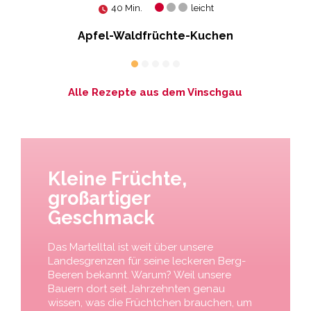
40 Min.
leicht
del
Apfel-Waldfrüchte-Kuchen
Alle Rezepte aus dem Vinschgau
Kleine Früchte,
großartiger
Geschmack
Das Martelltal ist weit über unsere
Landesgrenzen für seine leckeren Berg-
Beeren bekannt. Warum? Weil unsere
Bauern dort seit Jahrzehnten genau
wissen, was die Früchtchen brauchen, um