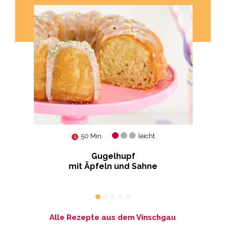
50 Min.
leicht
 und
Gugelhupf
Ku
em
mit Äpfeln und Sahne
Alle Rezepte aus dem Vinschgau