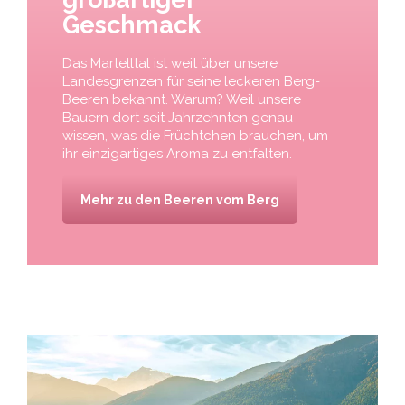
Geschmack
Das Martelltal ist weit über unsere
Landesgrenzen für seine leckeren Berg-
Beeren bekannt. Warum? Weil unsere
Bauern dort seit Jahrzehnten genau
wissen, was die Früchtchen brauchen, um
ihr einzigartiges Aroma zu entfalten.
Mehr zu den Beeren vom Berg