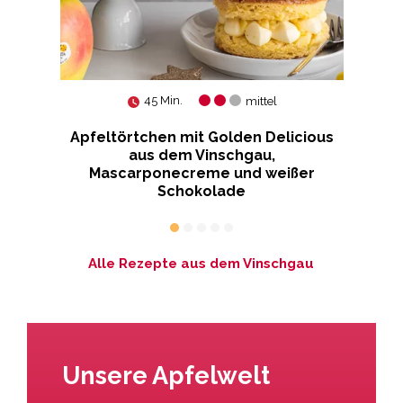
45 Min.
mittel
n
Apfeltörtchen mit Golden Delicious
aus dem Vinschgau,
Mascarponecreme und weißer
Schokolade
Alle Rezepte aus dem Vinschgau
Unsere Apfelwelt