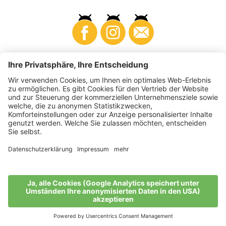
Business
Produzenten
©
2026
VI.P Gen. landw. Gesellschaft
MwSt-Nr. • IT00725570212
Elektronische Rechnung - Empfängercode • A4RZ960
Impressum
•
Cookie-Einstellungen
•
Datenschutz
•
Barrierefreiheitserklärung
•
Sitemap
produced by