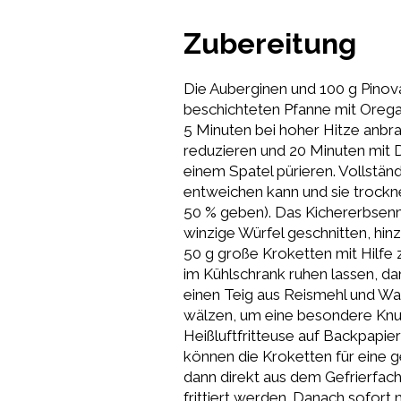
Zubereitung
Die Auberginen und 100 g Pinova 
beschichteten Pfanne mit Orega
5 Minuten bei hoher Hitze anbra
reduzieren und 20 Minuten mit D
einem Spatel pürieren. Vollstän
entweichen kann und sie trockn
50 % geben). Das Kichererbsenme
winzige Würfel geschnitten, hi
50 g große Kroketten mit Hilfe 
im Kühlschrank ruhen lassen, dam
einen Teig aus Reismehl und W
wälzen, um eine besondere Knusp
Heißluftfritteuse auf Backpapier
können die Kroketten für eine 
dann direkt aus dem Gefrierfac
frittiert werden. Danach sofort