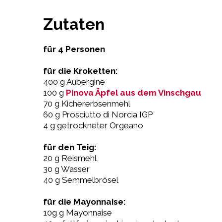
Zutaten
für 4 Personen
für die Kroketten:
400 g Aubergine
100 g
Pinova Äpfel aus dem Vinschgau
70 g Kichererbsenmehl
60 g Prosciutto di Norcia IGP
4 g getrockneter Orgeano
für den Teig:
20 g Reismehl
30 g Wasser
40 g Semmelbrösel
für die Mayonnaise:
10g g Mayonnaise