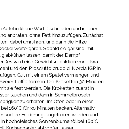
Äpfel in kleine Würfel schneiden und in einer
no anbraten, ohne Fett hinzuzufügen. Zunächst
ten, dabei umrühren, und dann die Hitze
eckel weitergaren. Sobald sie gar sind, mit
dig abkühlen lassen, damit der Dampf
en (es wird eine Gewichtsreduktion von etwa
hl und den Prosciutto crudo di Norcia IGP, in
nzufügen. Gut mit einem Spatel vermengen und
zweier Löffel formen. Die Kroketten 30 Minuten
it sie fest werden. Die Kroketten zuerst in
asser tauchen und dann in Semmelbröseln
rigkeit zu erhalten. Im Ofen oder in einer
 bei 160°C für 30 Minuten backen. Alternativ
gesündere Frittierung eingefroren werden und
h in hocholeisches Sonnenblumenöl bei 160°C
 mit Küchenpapier abtropfen lassen.