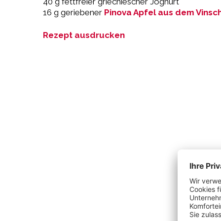
40 g fettfreier griechiescher Joghurt
16 g geriebener
Pinova Apfel aus dem Vinsc
Rezept ausdrucken