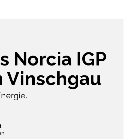
s Norcia IGP
m Vinschgau
Energie.
t
en