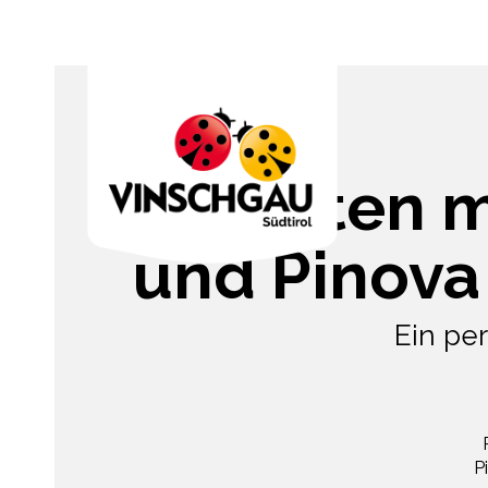
Kroketten m
und Pinova
Ein per
P