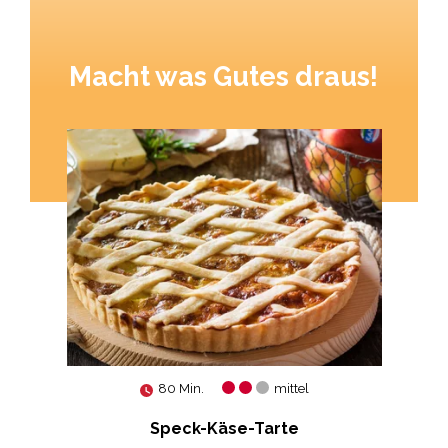
Macht was Gutes draus!
80 Min.
mittel
it
Speck-Käse-Tarte