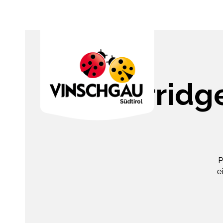
Porridg
P
e