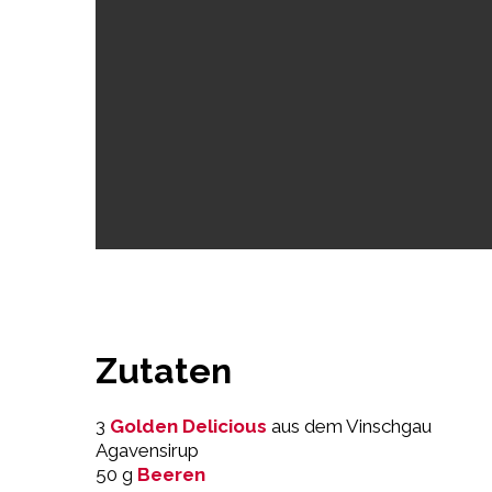
Zutaten
3
Golden Delicious
aus dem Vinschgau
Agavensirup
50 g
Beeren