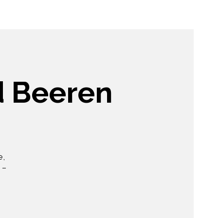
d Beeren
e,
 –