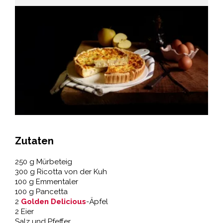
Zutaten
250 g Mürbeteig
300 g Ricotta von der Kuh
100 g Emmentaler
100 g Pancetta
2
Golden Delicious
-Äpfel
2 Eier
Salz und Pfeffer