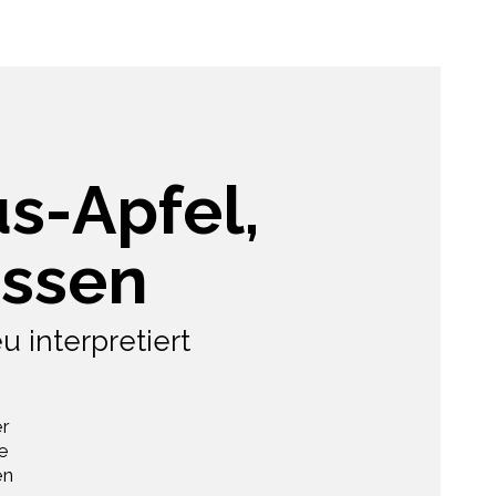
us-Apfel,
üssen
u interpretiert
er
e
en