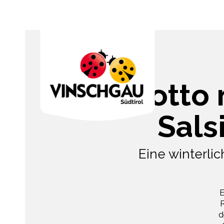
Risotto 
Sals
Eine winterlic
E
d