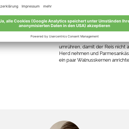
Nach Belieben salzen und den R
lassen. Dabei ab und zu eine 
umrühren, damit der Reis nicht
Herd nehmen und Parmesankäse u
ein paar Walnusskernen anrichte