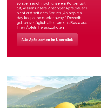
sondern auch noch unserem Körper gut
tut, wissen unsere Vinschger Apfelbauern
nicht erst seit dem Spruch „An apple a
day keeps the doctor away!“. Deshalb
geben sie täglich alles, um das Beste aus
ihren Äpfeln herauszuholen.
Alle Apfelsorten im Überblick