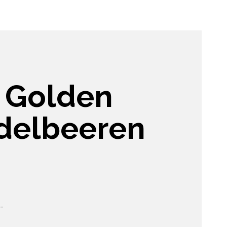
 Golden
idelbeeren
-