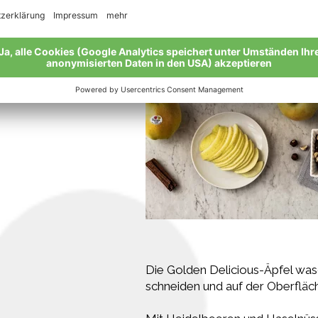
Eiweiß zu Schnee schlagen und v
Backblechpapier ausgelegte F
schütten.
Die Golden Delicious-Äpfel was
schneiden und auf der Oberfläch