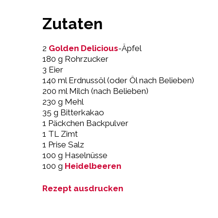
Zutaten
2
Golden Delicious
-Äpfel
180 g Rohrzucker
3 Eier
140 ml Erdnussöl (oder Öl nach Belieben)
200 ml Milch (nach Belieben)
230 g Mehl
35 g Bitterkakao
1 Päckchen Backpulver
1 TL Zimt
1 Prise Salz
100 g Haselnüsse
100 g
Heidelbeeren
Rezept ausdrucken