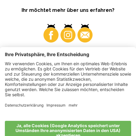
Ihr möchtet mehr über uns erfahren?
Business
Produzenten
©
2026
VI.P Gen. landw. Gesellschaft
MwSt-Nr. • IT00725570212
Elektronische Rechnung - Empfängercode • A4RZ960
Impressum
•
Cookie-Einstellungen
•
Datenschutz
•
Barrierefreiheitserklärung
•
Sitemap
produced by