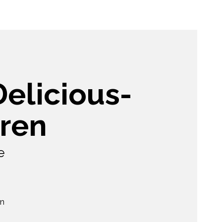
elicious-
ren
e
en