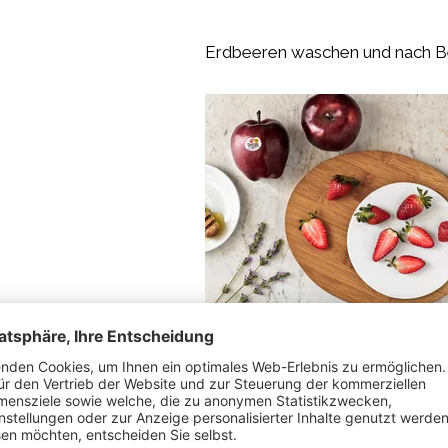
Erdbeeren waschen und nach Be
Den Smoothie mit den vorher g
Haferflocken, Chiasamen und Ho
verzieren.