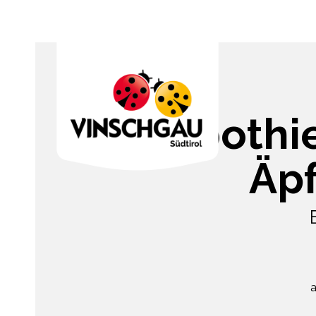
Smoothie
Äp
a