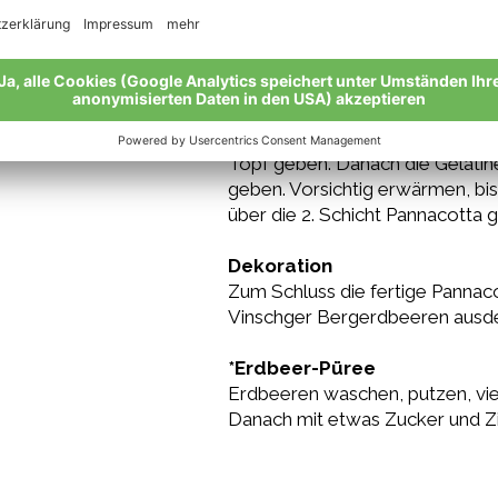
3. Schicht
1 Blatt Gelatine im kalten Wass
Topf geben. Danach die Gelati
geben. Vorsichtig erwärmen, bis 
über die 2. Schicht Pannacotta g
Dekoration
Zum Schluss die fertige Pannac
Vinschger Bergerdbeeren ausde
*Erdbeer-Püree
Erdbeeren waschen, putzen, vier
Danach mit etwas Zucker und Zit