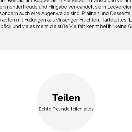
 im Restaurant Kuppelrain in Kastelbell im Vinschgau verantw
erimentierfreude und Hingabe verwandelt sie in Leckereien, 
ondern auch eine Augenweide sind: Pralinen und Desserts
apfen mit Füllungen aus Vinschger Früchten, Tartelettes, L
bäck und vieles mehr, die süße Vielfalt kennt bei ihr keine 
Teilen
Echte Freunde teilen alles