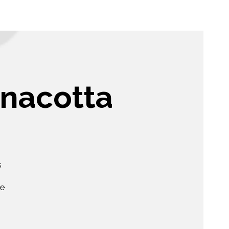
nacotta
s
ne