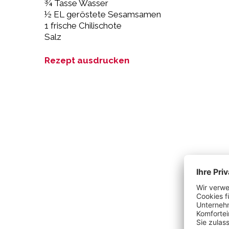
¾ Tasse Wasser
½ EL geröstete Sesamsamen
1 frische Chilischote
Salz
Rezept ausdrucken