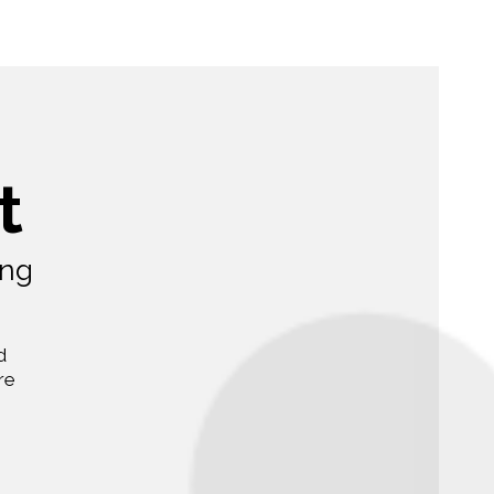
t
ing
d
re