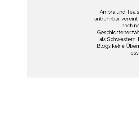
Ambra und Tea s
untrennbar vereint
nach ne
Geschichtenerzähl
als Schwestern. 
Blogs keine Überr
ess