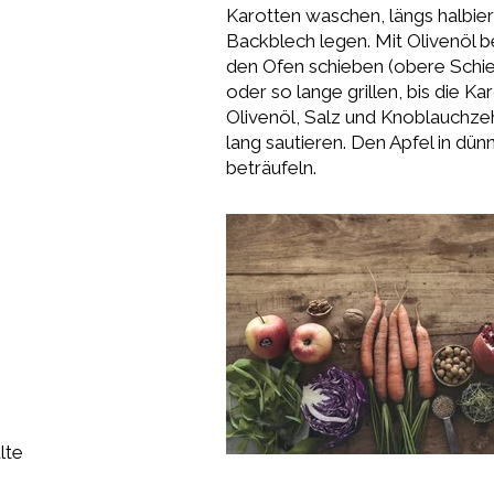
Karotten waschen, längs halbie
Backblech legen. Mit Olivenöl b
den Ofen schieben (obere Schie
oder so lange grillen, bis die Ka
Olivenöl, Salz und Knoblauchze
lang sautieren. Den Apfel in dü
beträufeln.
lte