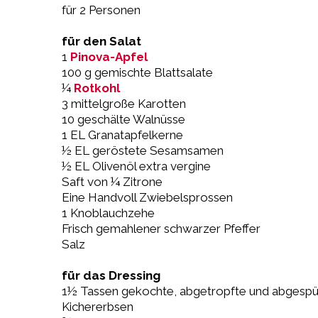
für 2 Personen
für den Salat
1
Pinova-Apfel
100 g gemischte Blattsalate
¼
Rotkohl
3 mittelgroße Karotten
10 geschälte Walnüsse
1 EL Granatapfelkerne
½ EL geröstete Sesamsamen
½ EL Olivenöl extra vergine
Saft von ¼ Zitrone
Eine Handvoll Zwiebelsprossen
1 Knoblauchzehe
Frisch gemahlener schwarzer Pfeffer
Salz
für das Dressing
1½ Tassen gekochte, abgetropfte und abgespü
Kichererbsen