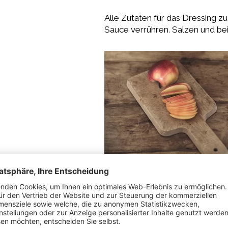
Alle Zutaten für das Dressing zu
Sauce verrühren. Salzen und b
Gemischte Blattsalate, Rotkohl
mittelgroßen Servierteller anri
Sesamsamen und Zwiebelspross