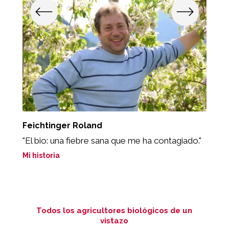
Feichtinger Roland
E
"El bio: una fiebre sana que me ha contagiado."
“
m
Mi historia
b
Mi
Todos los agricultores biológicos de un
vistazo