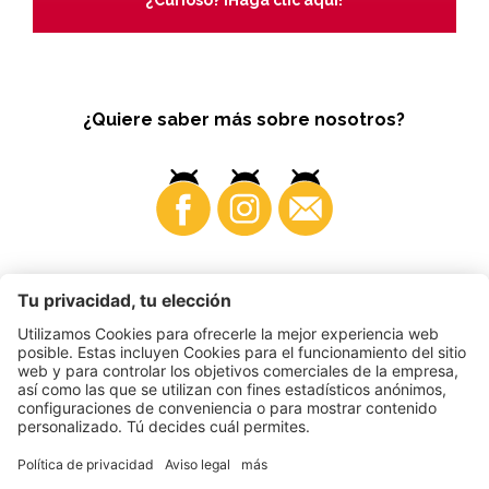
¿Quiere saber más sobre nosotros?
Business
©
2026
VI.P coop. soc. agricola
N. IVA. • IT00725570212