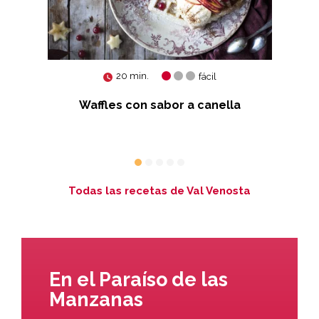
20 min.
fácil
as
Waffles con sabor a canella
Ga
s
R
Todas las recetas de Val Venosta
En el Paraíso de las
Manzanas