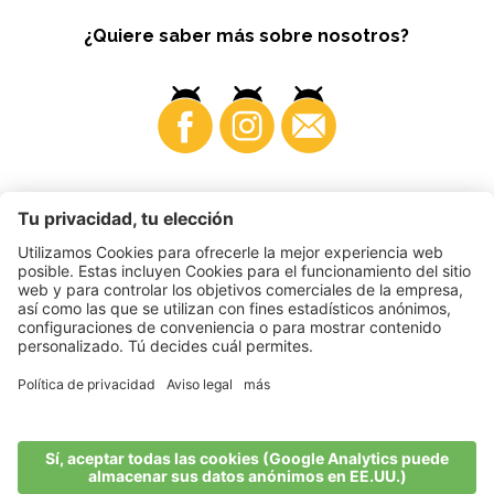
¿Quiere saber más sobre nosotros?
Business
©
2026
VI.P coop. soc. agricola
N. IVA. • IT00725570212
Impressum
•
Configuración de cookies
•
Privacy
•
Accessibility
Statement
•
Sitemap
produced by