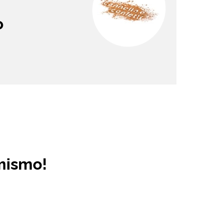
o
mismo!