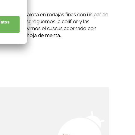
eímos una chalota en rodajas finas con un par de
rgen extra. Agreguemos la coliflor y las
inutos. Servimos el cuscús adornado con
 y con una hoja de menta.