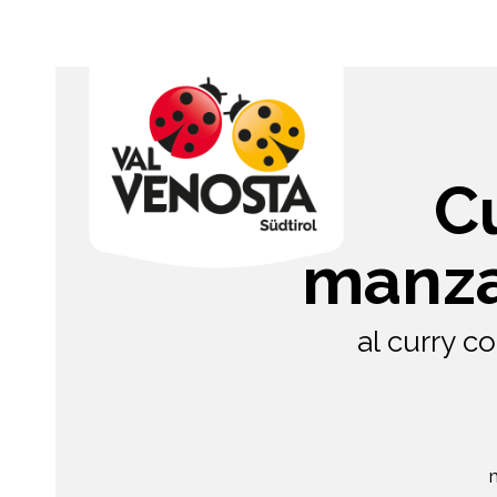
Cu
manza
al curry 