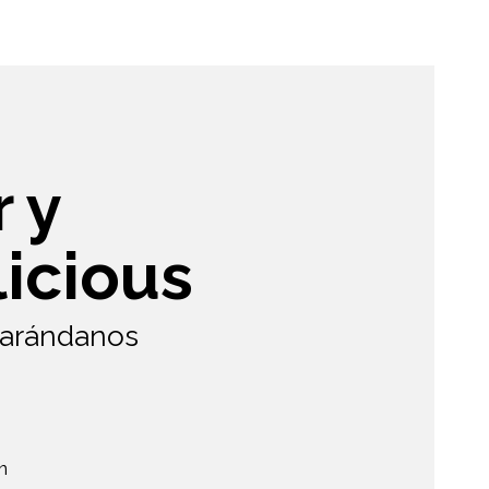
r y
icious
 arándanos
n