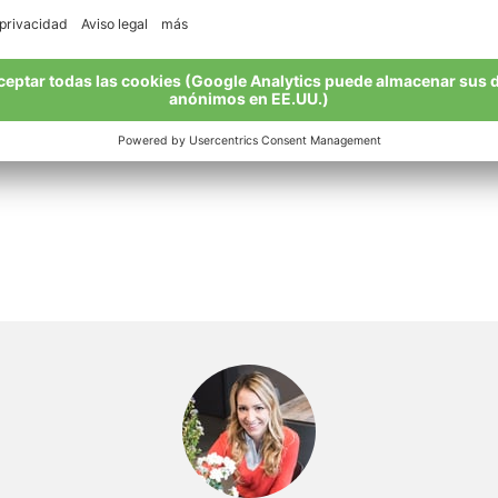
En una sartén antiadherente, fr
cucharadas de aceite de oliva vi
manzanas y cocinamos unos 4 m
garbanzos tostados y arándanos