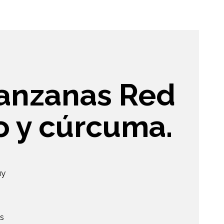
anzanas Red
o y cúrcuma.
uy
s