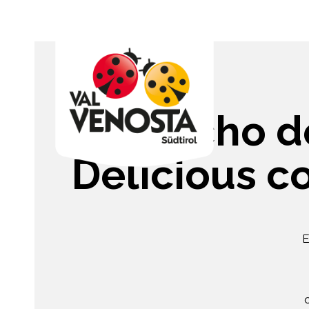
Gazpacho d
Delicious c
E