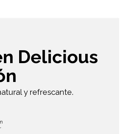
n Delicious
ón
atural y refrescante.
Un
r