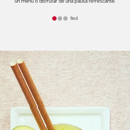
un menú o disfrutar de una pausa refrescante.
fácil