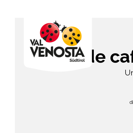
Tarta de c
Un
d