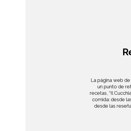
R
La página web de “
un punto de ref
recetas, “Il Cucch
comida: desde las 
desde las reseña