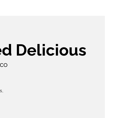
d Delicious
ico
s,