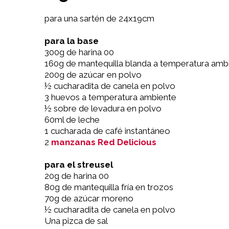
para una sartén de 24x19cm
para la base
300g de harina 00
160g de mantequilla blanda a temperatura amb
200g de azúcar en polvo
½ cucharadita de canela en polvo
3 huevos a temperatura ambiente
½ sobre de levadura en polvo
60ml de leche
1 cucharada de café instantáneo
2
manzanas Red Delicious
para el streusel
20g de harina 00
80g de mantequilla fría en trozos
70g de azúcar moreno
½ cucharadita de canela en polvo
Una pizca de sal