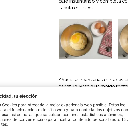
café instantáneo y completa con 
canela en polvo.
Añade las manzanas cortadas en
espátula. Pasa a un molde rect
horno. A continuación, nivela la
cuchara.