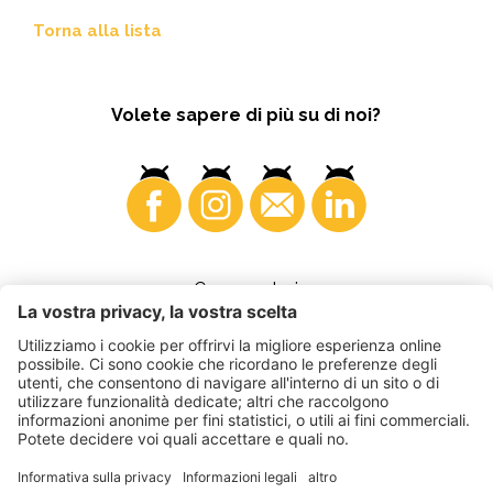
Torna alla lista
Volete sapere di più su di noi?
Consumatori
©
2026
VI.P coop. soc. agricola
Part. IVA • IT00725570212