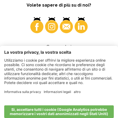
Volete sapere di più su di noi?
Consumatori
©
2026
VI.P coop. soc. agricola
Part. IVA • IT00725570212
Fattura elettronica - Codice destinatario • A4RZ960
Impressum
•
Impostazioni cookie
•
Privacy
•
Dichiarazione di
accessibilità
•
Sitemap
produced by