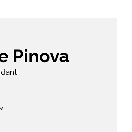
le Pinova
idanti
ce