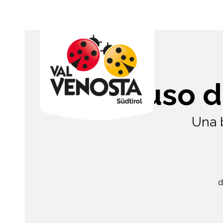
Infuso d
Una b
d