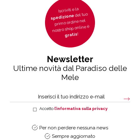
Iscriviti e la
del tuo
spedizione
primo ordine nel
nostro shop online è
!
gratis
Newsletter
Ultime novità dal Paradiso delle
Mele
Accetto
l’informativa sulla privacy
Per non perdere nessuna news
Sempre aggiornato