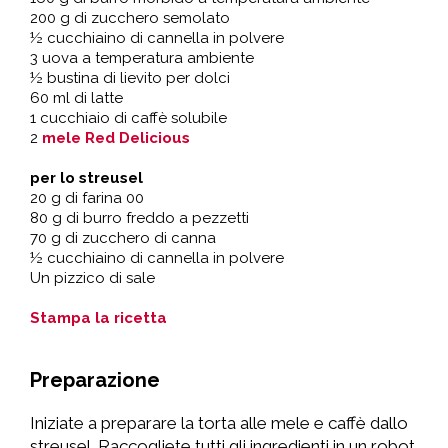
200 g di zucchero semolato
½ cucchiaino di cannella in polvere
3 uova a temperatura ambiente
½ bustina di lievito per dolci
60 ml di latte
1 cucchiaio di caffè solubile
2
mele Red Delicious
per lo streusel
20 g di farina 00
80 g di burro freddo a pezzetti
70 g di zucchero di canna
½ cucchiaino di cannella in polvere
Un pizzico di sale
Stampa la ricetta
Preparazione
Iniziate a preparare la torta alle mele e caffè dallo
streusel. Raccogliete tutti gli ingredienti in un robot