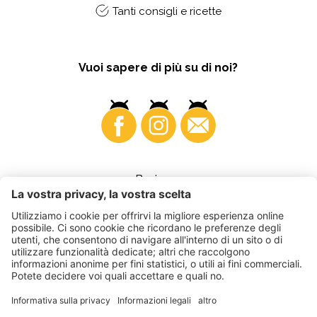
Tanti consigli e ricette
Vuoi sapere di più su di noi?
Business
©
2026
VI.P coop. soc. agricola
Part. IVA • IT00725570212
Fattura elettronica - Codice destinatario • A4RZ960