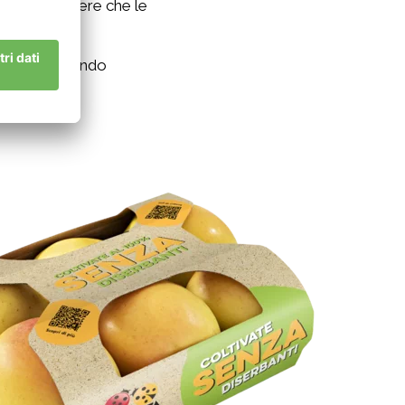
i può attendere che le
nsumo”.
e, che sta dando