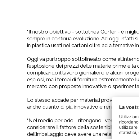
"Il nostro obiettivo - sottolinea Gorfer - è migl
sempre in continua evoluzione. Ad oggi infatti si 
in plastica usati nei cartoni oltre ad alternative i
Oggi va purtroppo sottolineato come all’interno 
l’esplosione dei prezzi delle materie prime e la di
complicando il lavoro giornaliero e alcuni proge
esplosi, ma i tempi di fornitura estremamente lun
mercato con proposte innovative o sperimentali, s
Lo stesso accade per materiali provenienti da f
anche quanto di più innovativo e rendendo la pian
“Nel medio periodo - ritengono i vertici di VIP
considerare il fattore della sostenibilità econom
dell’imballaggio deve avere una relazione con il