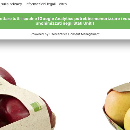
mprensibile per il consumatore è reale. Certo è che non ci s
esti costi senza doverne portare almeno una parte al co
 Un impegno importante per il futuro di tutti e dell’ambient
a Val Venosta il partner di riferimento, senza compromessi.