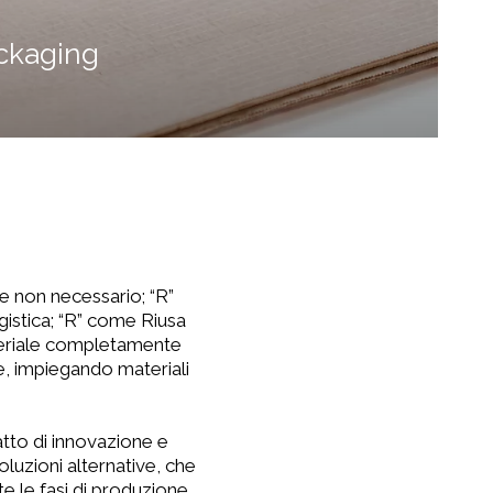
ackaging
e non necessario; “R”
gistica; “R” come Riusa
materiale completamente
e, impiegando materiali
atto di innovazione e
luzioni alternative, che
e le fasi di produzione.