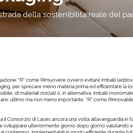
strada della sostenibilità reale del p
gazione: “R” come Rimuovere ovvero evitare imballi laddov
aging, per sprecare meno materia prima ed efficientare la lo
sibile, di materiali riciclati o, in alternativa, imballi mono
colare; ultimo ma non meno importante, “R” come Rinnovabil
 il Consorzio di Laces ancora una volta all’avanguardia in f
e sviluppare ulteriormente giorno dopo giorno valutando so
, al contempo, implementabili in modo efficiente durante tutt