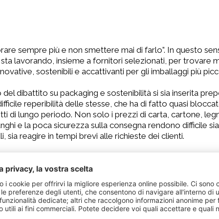
iorare sempre più e non smettere mai di farlo”. In questo sens
sta lavorando, insieme a fornitori selezionati, per trovare mate
nnovative, sostenibili e accattivanti per gli imballaggi più picco
del dibattito su packaging e sostenibilità si sia inserita p
fficile reperibilità delle stesse, che ha di fatto quasi bloccat
tti di lungo periodo. Non solo i prezzi di carta, cartone, le
ghi e la poca sicurezza sulla consegna rendono difficile sia 
ia reagire in tempi brevi alle richieste dei clienti.
onti rinnovabili come la bioplastica da canna da zucchero, 
ificazione davvero difficile.
 - immaginiamo la situazione possa tornare alla normalità, 
ica nelle proposte di mercato nostre o dei nostri clienti; l’
 valore reale del prodotto, e al momento la difficoltà di po