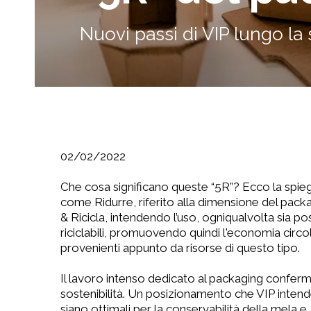
Nuovi passi di VIP lungo la 
02/02/2022
Che cosa significano queste “5R”? Ecco la spie
come Ridurre, riferito alla dimensione del pack
& Ricicla, intendendo l’uso, ogniqualvolta sia pos
riciclabili, promuovendo quindi l'economia cir
provenienti appunto da risorse di questo tipo.
Il lavoro intenso dedicato al packaging conferma
sostenibilità. Un posizionamento che VIP intend
siano ottimali per la conservabilità della mela e