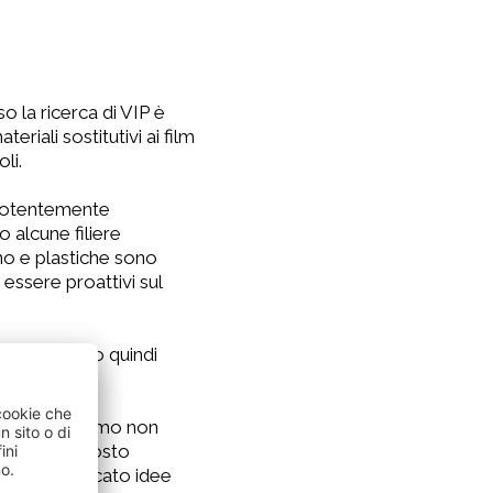
o la ricerca di VIP è
riali sostitutivi ai film
li.
repotentemente
o alcune filiere
gno e plastiche sono
essere proattivi sul
coinvolgendo quindi
ma non possiamo non
impatto del costo
rtare sul mercato idee