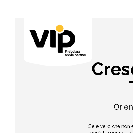
Cres
Orien
Se è vero che non es
perfetta per un d