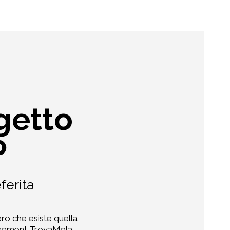
getto
P
ferita
ero che esiste quella
nagement TrovaMela,