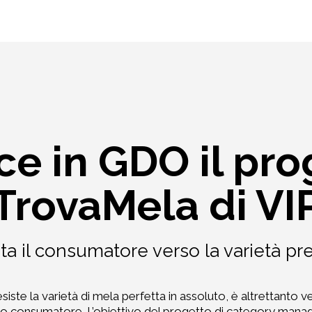
ce in GDO il pro
TrovaMela di VI
ta il consumatore verso la varietà pre
iste la varietà di mela perfetta in assoluto, è altrettanto v
ato consumatore. L’obiettivo del progetto di category ma