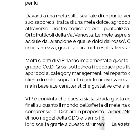
per lui.
Davanti a una mela sullo scaffale di un punto v
suo sapore: si tratta di una mela dolce, agrodo
attraverso il nostro codice colore - puntualizz
Ortofrutticoli della Val Venosta. Le mele aspre 
acidule dall’arancione e quelle dolci dal rosso”.
croccantezza, grazie a parametri esplicativi stamp
Molti clienti di VIP hanno implementato questo 
gruppo Ce.Di.Gros, sottolinea i feedback positi
approcci al category management nel reparto ort
clienti di mele, soprattutto per le nuove varietà.
ma in base alle caratteristiche gustative che si a
VIP è convinta che questa sia la strada giusta 
finali su quanto il mondo dell’offerta di mele h
comprensibile. Dichiara in proposito Laimer: “
di 400 negozi della GDO e siamo fiduciosi che n
loro scelta grazie a questo strumento semplice e