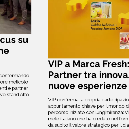
ocus su
one
VIP a Marca Fresh:
Partner tra innov
o, confermando
ttore melicolo
nuove esperienze
enti e partner
ovo stand Alto
VIP conferma la propria partecipazio
appuntamento chiave per il mondo del
percorso iniziato con lungimiranza: VIP
mele italiano che ha creduto nel for
da subito il valore strategico per il di