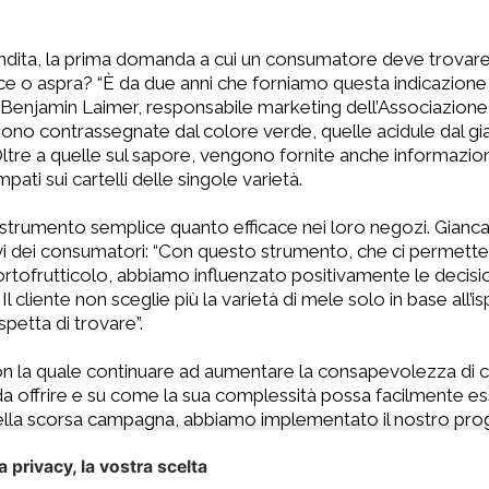
endita, la prima domanda a cui un consumatore deve trovare 
lce o aspra? “È da due anni che forniamo questa indicazione
a Benjamin Laimer, responsabile marketing dell’Associazione
sono contrassegnate dal colore verde, quelle acidule dal gia
 Oltre a quelle sul sapore, vengono fornite anche informazio
ati sui cartelli delle singole varietà.
strumento semplice quanto efficace nei loro negozi. Gianca
vi dei consumatori: “Con questo strumento, che ci permette 
ofrutticolo, abbiamo influenzato positivamente le decision
 Il cliente non sceglie più la varietà di mele solo in base all
spetta di trovare”.
con la quale continuare ad aumentare la consapevolezza di c
a da offrire e su come la sua complessità possa facilmente e
Nella scorsa campagna, abbiamo implementato il nostro pro
ei prossimi anni saremo in grado di supportare molti altri c
 intuitivo”.