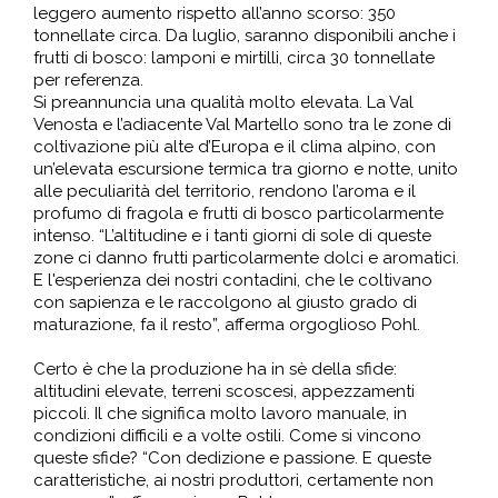
leggero aumento rispetto all’anno scorso: 350
tonnellate circa. Da luglio, saranno disponibili anche i
frutti di bosco: lamponi e mirtilli, circa 30 tonnellate
per referenza.
Si preannuncia una qualità molto elevata. La Val
Venosta e l’adiacente Val Martello sono tra le zone di
coltivazione più alte d’Europa e il clima alpino, con
un’elevata escursione termica tra giorno e notte, unito
alle peculiarità del territorio, rendono l’aroma e il
profumo di fragola e frutti di bosco particolarmente
intenso. “L’altitudine e i tanti giorni di sole di queste
zone ci danno frutti particolarmente dolci e aromatici.
E l'esperienza dei nostri contadini, che le coltivano
con sapienza e le raccolgono al giusto grado di
maturazione, fa il resto”, afferma orgoglioso Pohl.
Certo è che la produzione ha in sè della sfide:
altitudini elevate, terreni scoscesi, appezzamenti
piccoli. Il che significa molto lavoro manuale, in
condizioni difficili e a volte ostili. Come si vincono
queste sfide? “Con dedizione e passione. E queste
caratteristiche, ai nostri produttori, certamente non