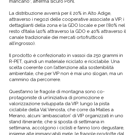
mancano”, afferma sicuro Pohl.
La distribuzione avverrà per il 20% in Alto Adige,
attraverso i negozi delle cooperative associate a VIP, i
dettaglianti della zona e la GDO locale e per l’80% nel
resto d’Italia (40% attraverso la GDO e 40% attraverso il
canale tradizionale dei mercati ortofrutticoli
all’ingrosso).
Il prodotto è confezionato in vassoi da 250 grammi in
R-PET, quindi un materiale riciclato e riciclabile. Una
scelta coerente con l’attenzione alla sostenibilità
ambientale, che per VIP non è mai uno slogan, ma un
cammino da percorrere.
Quest’anno le fragole di montagna sono co-
protagoniste di un’iniziativa di promozione e
valorizzazione sviluppata da VIP: lungo la pista
ciclabile della Val Venosta, che corre da Malles a
Merano, alcuni ‘ambasciatori’ di VIP organizzati in uno
stand itinerante, che si sposta di settimana in
settimana, accolgono i ciclisti e fanno loro degustare,
insieme alle immancabili mele, le fragole prodotte dal