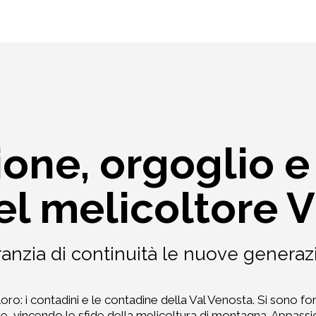
one, orgoglio e
el melicoltore V
anzia di continuità le nuove generaz
loro: i contadini e le contadine della Val Venosta. Si sono fo
 vincendo le sfide della melicoltura di montagna. Appassio