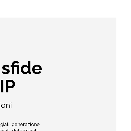
 sfide
IP
ioni
rgiati, generazione
nati, determinati,