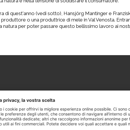
 la natura e nella tensione di soddisfare il consumatore.
tura di quest'anno (vedi sotto), Hansjörg Mantinger e Franz
un produttore o una produttrice di mele in Val Venosta. Entra
natura per poter passare questo bellissimo lavoro ai nostri f