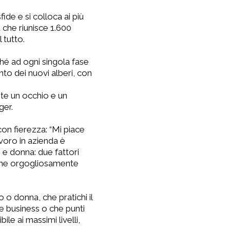
ide e si colloca ai più
a che riunisce 1.600
 tutto.
hé ad ogni singola fase
nto dei nuovi alberi, con
nte un occhio e un
ger.
con fierezza: “Mi piace
avoro in azienda è
 e donna: due fattori
e che orgogliosamente
 o donna, che pratichi il
re business o che punti
ile ai massimi livelli,