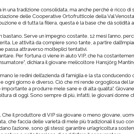
a in una tradizione consolidata, ma anche perché è ricco di sf
Associazione delle Cooperative Ortofrutticole della Val Venost
uzione e di tutta la filiera, questa è la base che dà solidità al
non bastano. Serve un impegno costante, 12 mesi l’anno, perc
ita. Le attività da compiere sono tante, a partire dall’impia
e passa attraverso molteplici tentativi.
ntare. Per fortuna ci viene in aiuto VIP, che ha costanteme
onsumatore”, dichiara il giovane melicoltore Hansjörg Mantin
ano le redini dell’azienda di famiglia e la sta conducendo 
le e ogni giorno è diverso. Ciò che mi rende orgogliosa del l
 importante a produrre mele sane e di alta qualità”. Giovane
ltura di oggi. Sono sempre di più, infatti, le giovani donn
isi. Che il produttore di VIP sia giovane o meno giovane, uomo
a, che faccia delle varietà di mele più tradizionali il suo co
dano l’azione, sono gli stessi: garantire un’agricoltura sostenib