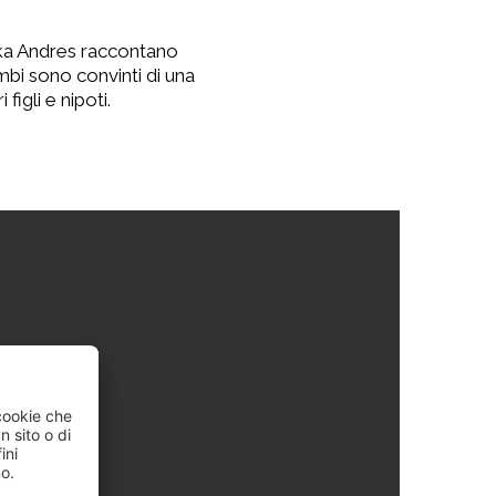
iska Andres raccontano
mbi sono convinti di una
igli e nipoti.