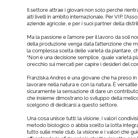
Il settore attrae i giovani non solo perché rientr
alti livelli in ambito internazionale. Per VIP, l’
aziende agricole, e per i suoi partner della distrib
Ma la passione e l’amore per il lavoro da soli 
della produzione venga data l’attenzione che mer
la complessa scelta delle varietà da piantare, ch
“Non è una decisione semplice, quale varietá pia
orecchio sui mercati per capire i desideri del c
Franziska Andres è una giovane che ha preso in m
lavorare nella natura e con la natura. È versati
sicuramente la sensazione di dare un contributo
che insieme dimostrano lo sviluppo della melico
scelgono di dedicarsi a questo settore.
Una cosa unisce tutti: la visione, i valori condiv
metodo biologico o abbia scelto la lotta integrat
tutto sulle mele club, la visione e i valori che gui