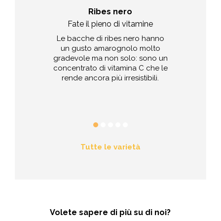
osso
Ribes nero
F
in miniatura
Fate il pieno di vitamine
Le dolci re
moso detto
Le bacche di ribes nero hanno
Grazie ai ta
o aspro rende
un gusto amarognolo molto
poche calori
sì, allora le
gradevole ma non solo: sono un
digeribilità d
so, con il loro
concentrato di vitamina C che le
di fibre, le fr
aspro-acidulo,
rende ancora più irresistibili.
estivo idea
re per iniziare
leg
una giornata.
Tutte le varietà
Volete sapere di più su di noi?