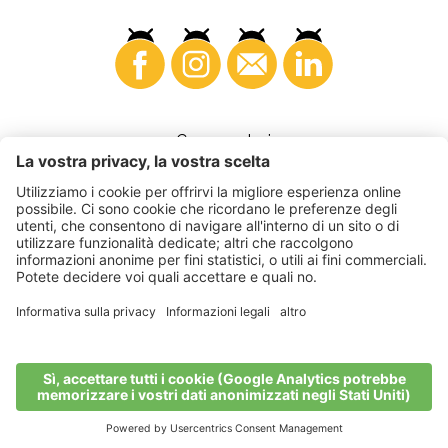
Consumatori
©
2026
VI.P coop. soc. agricola
Part. IVA • IT00725570212
Fattura elettronica - Codice destinatario • A4RZ960
Impressum
•
Impostazioni cookie
•
Privacy
•
Dichiarazione di
accessibilità
•
Sitemap
produced by