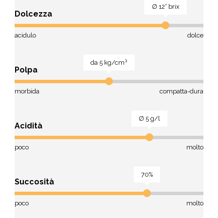
∅ 12° brix
Dolcezza
acidulo
dolce
da 5 kg/cm³
Polpa
morbida
compatta-dura
∅ 5 g/l
Acidità
poco
molto
70%
Succosità
poco
molto