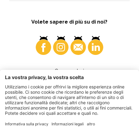
Volete sapere di più su di noi?
Consumatori
©
2026
VI.P coop. soc. agricola
Part. IVA • IT00725570212
Fattura elettronica - Codice destinatario • A4RZ960
Impressum
•
Impostazioni cookie
•
Privacy
•
Dichiarazione di