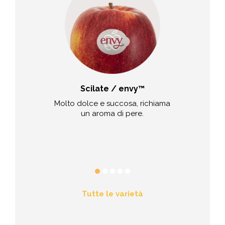
old
Scilate / envy™
B
pore dolce
Molto dolce e succosa, richiama
Bonita è un
e aspro.
un aroma di pere.
semiacida. Si 
aspetto in
consisten
su
Tutte le varietà