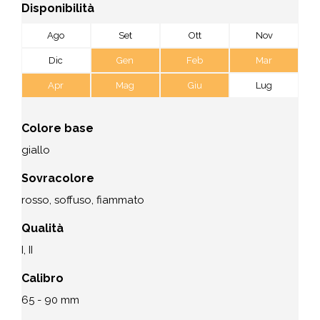
Disponibilità
Ago
Set
Ott
Nov
Dic
Gen
Feb
Mar
Apr
Mag
Giu
Lug
Colore base
giallo
Sovracolore
rosso, soffuso, fiammato
Qualità
I, II
Calibro
65 - 90 mm