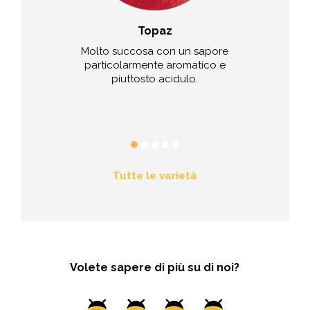
Natyra®
Topaz
Golden
ante, sapore
Molto succosa con un sapore
Succosa, do
n note di pera
particolarmente aromatico e
delicata
umi.
piuttosto acidulo.
Tutte le varietà
Volete sapere di più su di noi?