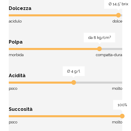
∅ 14,5° brix
Dolcezza
acidulo
dolce
da 8 kg/cm³
Polpa
morbida
compatta-dura
∅ 4 g/l
Acidità
poco
molto
100%
Succosità
poco
molto