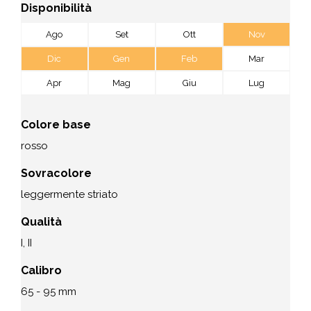
Disponibilità
Ago
Set
Ott
Nov
Dic
Gen
Feb
Mar
Apr
Mag
Giu
Lug
Colore base
rosso
Sovracolore
leggermente striato
Qualità
I, II
Calibro
65 - 95 mm